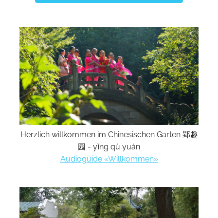
Herzlich willkommen im Chinesischen Garten 郢趣
园 - yǐng qù yuán
Audioguide «Willkommen»